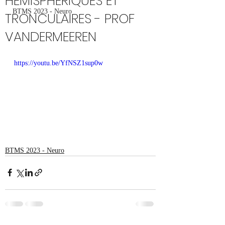
HEMISPHERIQUES ET
BTMS 2023 - Neuro
TRONCULAIRES - PROF
VANDERMEEREN
https://youtu.be/YfNSZ1sup0w
BTMS 2023 - Neuro