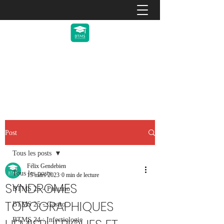
Back To Med School 2027 -
février 2027
Post
Tous les posts
Félix Gendebien
Tous les posts
15 mars 2023
0 min de lecture
SYNDROMES
BTMS 26 - Pneumo
TOPOGRAPHIQUES
BTMS 25 - Gastro
BTMS 24 : Infectiologie