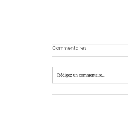
Commentaires
Rédigez un commentaire...
Trauma thoracique -
François Pitance et Romain
Betz