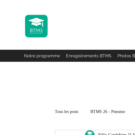
Back To Med School 2027 -
Des bancs de l'université à la pratique
Urologie & Gynécologie
Notre programme
Enregistrements BTMS
Photos 
Tous les posts
BTMS 26 - Pneumo
Félix Gendebien
11 f