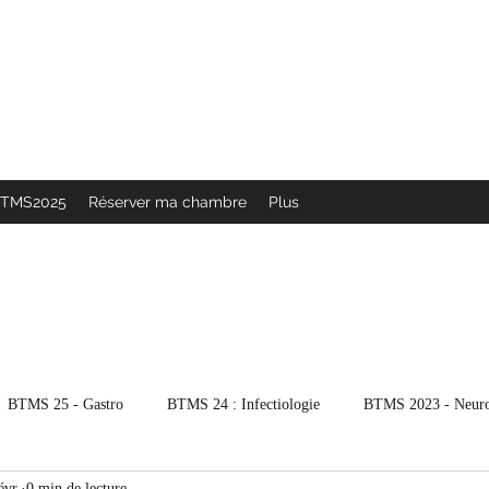
 février 2027
 quotidienne
BTMS2025
Réserver ma chambre
Plus
BTMS 25 - Gastro
BTMS 24 : Infectiologie
BTMS 2023 - Neur
évr.
0 min de lecture