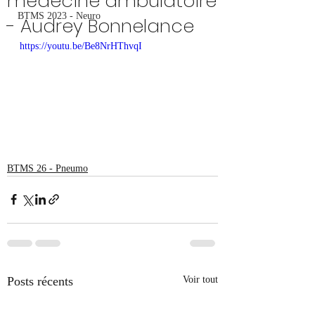
médecine ambulatoire
BTMS 2023 - Neuro
- Audrey Bonnelance
https://youtu.be/Be8NrHThvqI
BTMS 26 - Pneumo
Posts récents
Voir tout