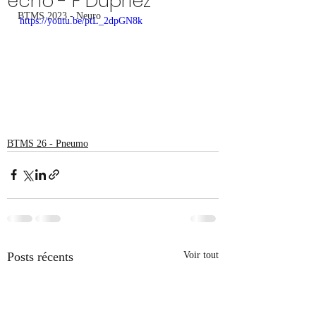
écho - F Dupriez
BTMS 2023 - Neuro
https://youtu.be/ptL_2dpGN8k
BTMS 26 - Pneumo
Posts récents
Voir tout