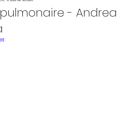
 pulmonaire - Andrea
a
dfI