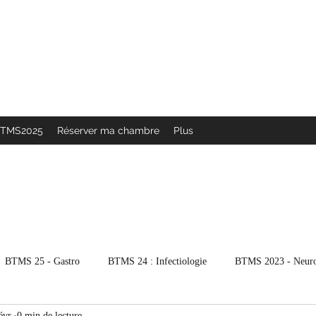
 février 2027
 quotidienne
BTMS2025
Réserver ma chambre
Plus
BTMS 25 - Gastro
BTMS 24 : Infectiologie
BTMS 2023 - Neur
évr.
0 min de lecture