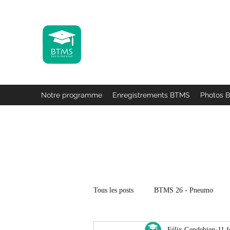
Back To Med School 2027 -
Des bancs de l'université à la pratique
Urologie & Gynécologie
Notre programme
Enregistrements BTMS
Photos 
Tous les posts
BTMS 26 - Pneumo
Félix Gendebien
11 f