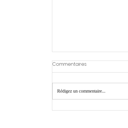
Commentaires
Rédigez un commentaire...
Trauma thoracique -
François Pitance et Romain
Betz