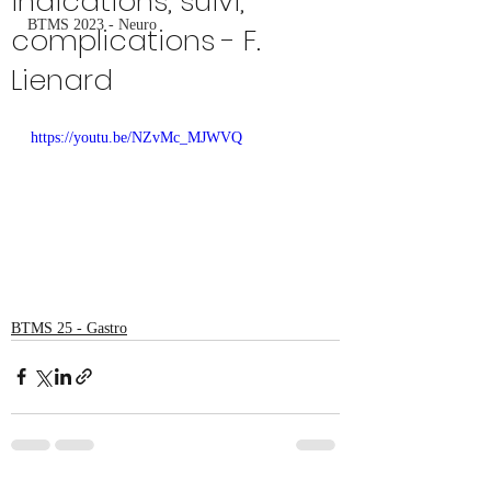
indications, suivi,
BTMS 2023 - Neuro
complications - F.
Lienard
https://youtu.be/NZvMc_MJWVQ
BTMS 25 - Gastro