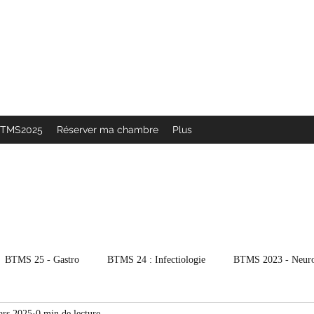
 février 2027
 quotidienne
BTMS2025
Réserver ma chambre
Plus
BTMS 25 - Gastro
BTMS 24 : Infectiologie
BTMS 2023 - Neur
ars 2025
0 min de lecture