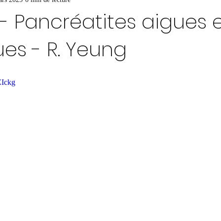
- Pancréatites aigues 
es - R. Yeung
ZIckg