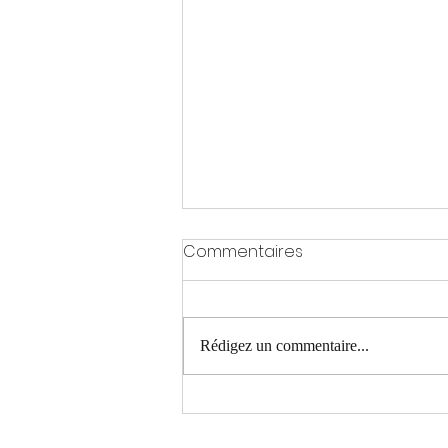
Commentaires
Rédigez un commentaire...
BTMS 25 - Appendicites et
diverticulites - PDF