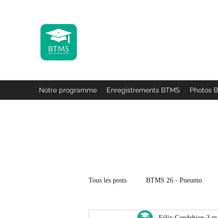
Back To Med School 2027 -
Des bancs de l'université à la pratique
Urologie & Gynécologie
Notre programme
Enregistrements BTMS
Photos 
Tous les posts
BTMS 26 - Pneumo
Félix Gendebien
3 m