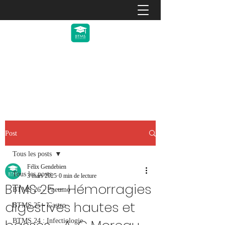
Back To Med School 2027 -
février 2027
Post
Tous les posts
Félix Gendebien
Tous les posts
3 mars 2025
0 min de lecture
BTMS 25 - Hémorragies
BTMS 26 - Pneumo
digestives hautes et
BTMS 25 - Gastro
BTMS 24 : Infectiologie